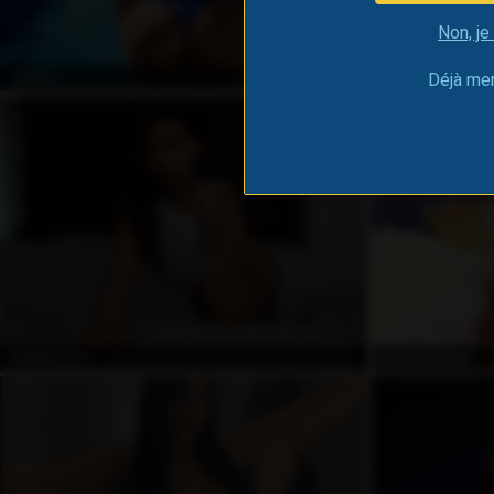
Non, je
Hors Ligne
Déjà me
1Belle1
MiaNoiree
Hors Ligne
Adelle_Cruz
ExoticIndiann