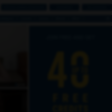
Hôtesse visitées récemment
Inscription
Se connecter
Asiatiques
Jouets
Jeune
Black
MILF
privé