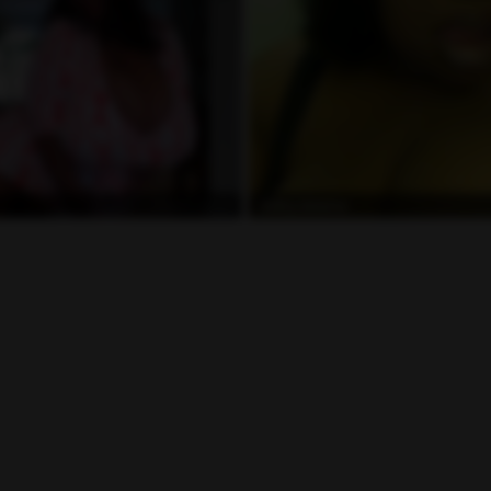
Hors Ligne
SultryJaleenia