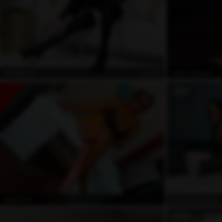
privé
KinkyAnna
Natali_Mellow
Hors Ligne
GiantTitts
MelissaRogerss