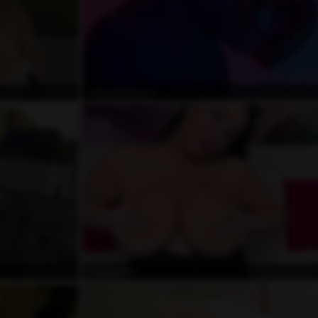
Hors Ligne
Hors Ligne
VanessaAutumn
Hors Ligne
Hors Ligne
Maybebaby