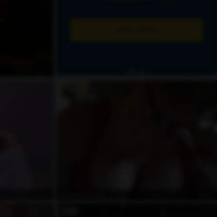
Hors Ligne
Hors Ligne
Hors Ligne
BBWgoDDDess