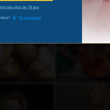
 n'ai pas plus de 18 ans
Hors Ligne
mbre?
Se connecter
ItsVeronicaDawn
Hors Ligne
ThanishaGill1