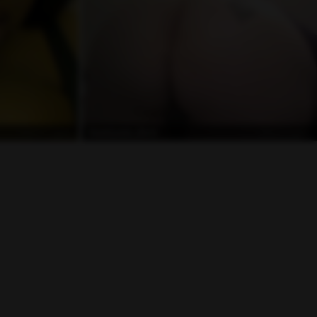
Hors Ligne
Hors Ligne
RealQueen_Bitch