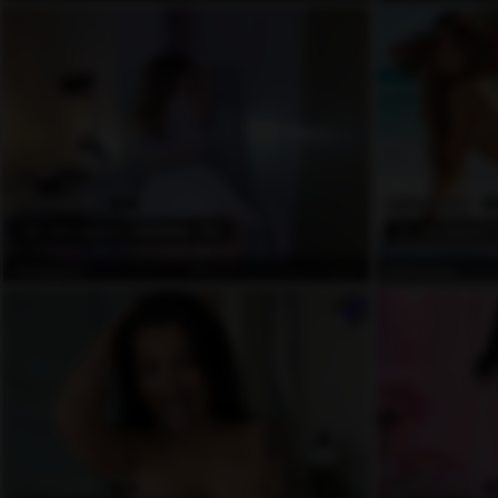
POPULAIRE
POPULAIRE
5
221
Prix gagnés
(730)
78
Prix gagnés
Hors Ligne
AshleyOne
SuzieJane
POPULAIRE
POPULAIRE
10
1