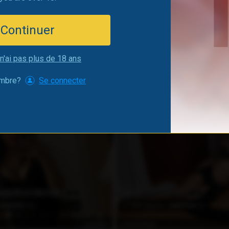
Continuer
 n'ai pas plus de 18 ans
STRIP-TEASEUSE
LE PLUS BEAU SOURIRE
3
3
(0)
14
Prix gagnés
(64)
mbre?
Se connecter
Hors Ligne
CamileOwnes
R(E) ÉCOUTANT(E)
LE/LA PLUS DRÔLE
3
3
(51)
1
Prix gagnés
(0)
gratuit
LaiaHidalgo