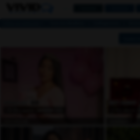
Femmes
Hommes
Fra
Filles en webcam
Tous les Modèles
Collégiennes
Nouv
Gros nichons
Filles Blanches
Matur
Toutes l
POPULAIRE
BEST NEWBIE
1
175
Prix gagnés
(346)
2
Prix gagnés
Hors Ligne
EmmaWoodL
JadeMyers