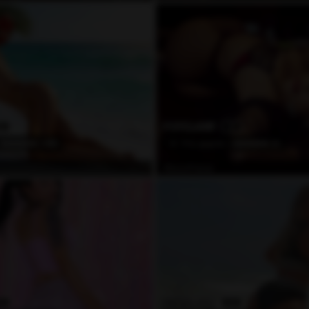
POPULAIRE
6
8
(180)
10
Prix gagnés
(0)
Hors Ligne
AlisonFierse
POPULAIRE
1
12