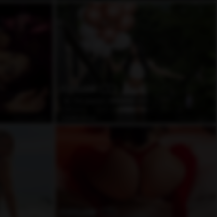
POPULAIRE
9
56
Prix gagnés
(233)
Hors Ligne
Hors Ligne
CuteBonniee
POPULAIRE
13